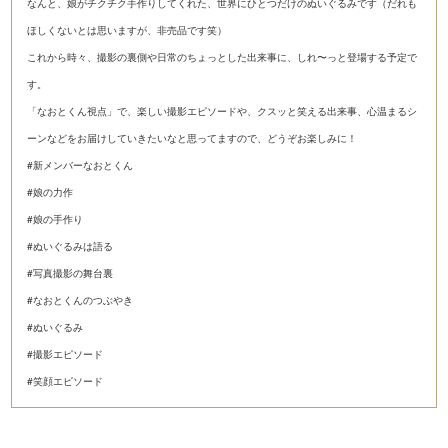
なんと、娘がチクチク手作りしてくれた、世界にひとつだけのぬいぐるみです（だれも
ほしくないとは思いますが、非売品です笑）
これから時々、撮影の裏側や日常のちょっとした出来事に、しれ〜っと登場する予定で
す。
「なおとくん視点」で、楽しい撮影エピソードや、クスッと笑える出来事、心温まるシ
ーンなどをお届けしていきたいなと思ってますので、どうぞお楽しみに！
#新メンバーなおとくん
#娘の力作
#娘の手作り
#ぬいぐるみは語る
#写真撮影の舞台裏
#なおとくんのつぶやき
#ぬいぐるみ
#撮影エピソード
#笑顔エピソード