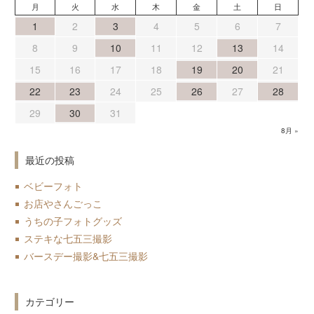
月
火
水
木
金
土
日
1
2
3
4
5
6
7
8
9
10
11
12
13
14
15
16
17
18
19
20
21
22
23
24
25
26
27
28
29
30
31
8月 »
最近の投稿
ベビーフォト
お店やさんごっこ
うちの子フォトグッズ
ステキな七五三撮影
バースデー撮影&七五三撮影
カテゴリー